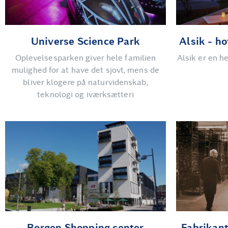
Universe Science Park
Alsik - ho
Oplevelsesparken giver hele familien
Alsik er en h
mulighed for at have det sjovt, mens de
bliver klogere på naturvidenskab,
teknologi og iværksætteri
Borgen Shopping center
Fabrikan