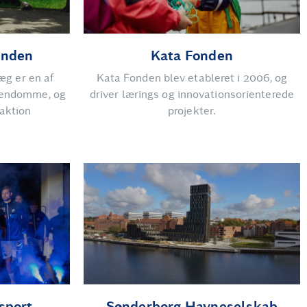
onden
Kata Fonden
æg er en af
Kata Fonden blev etableret i 2006, og
ejendomme, og
driver lærings og innovationsorienterede
raktion
projekter.
sport
Sønderborg Havneselskab