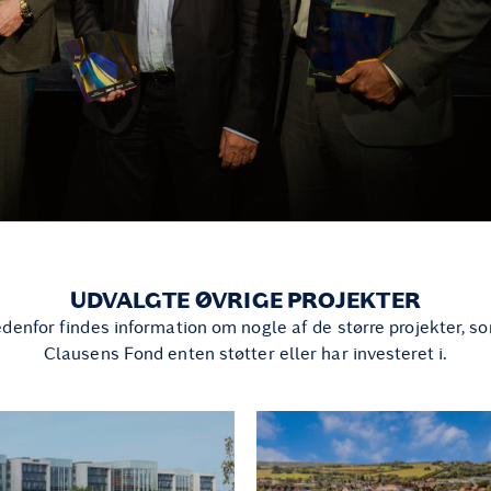
UDVALGTE ØVRIGE PROJEKTER
denfor findes information om nogle af de større projekter, 
Clausens Fond enten støtter eller har investeret i.