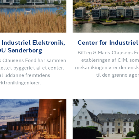
 Industriel Elektronik,
Center for Industrie
U Sønderborg
Bitten & Mads Clausens Fo
etableringen af CIM, so
s Clausens Fond har sammen
mekanikingeniører der ønsk
øttet byggeriet af et center,
til den grønne age
al uddanne fremtidens
ektronikingeniører.