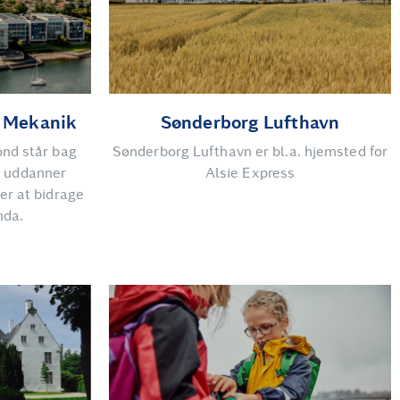
l Mekanik
Sønderborg Lufthavn
nd står bag
Sønderborg Lufthavn er bl.a. hjemsted for
m uddanner
Alsie Express
er at bidrage
nda.