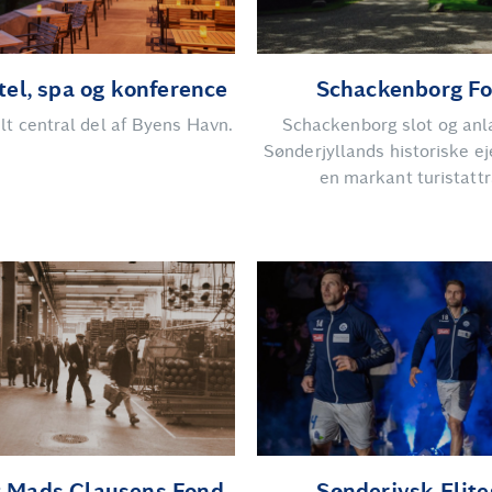
tel, spa og konference
Schackenborg F
elt central del af Byens Havn.
Schackenborg slot og anl
Sønderjyllands historiske 
en markant turistatt
t Mads Clausens Fond
Sønderjysk Elite