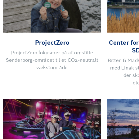
ProjectZero
Center for
SD
ProjectZero fokuserer på at omstille
Sønderborg-området til et CO2-neutralt
Bitten & Mad
vækstområde
med Linak st
der sk
el