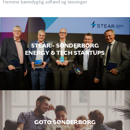
fremme bæredygtig adfærd og løsninger
STEAR - SØNDERBORG
ENERGY & TECH STARTUPS
GOTO SØNDERBORG