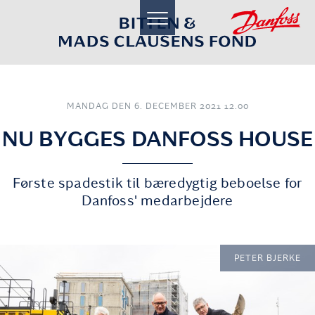
toggle
navigation
MANDAG DEN 6. DECEMBER 2021 12.00
NU BYGGES DANFOSS HOUSE
Første spadestik til bæredygtig beboelse for
Danfoss' medarbejdere
PETER BJERKE