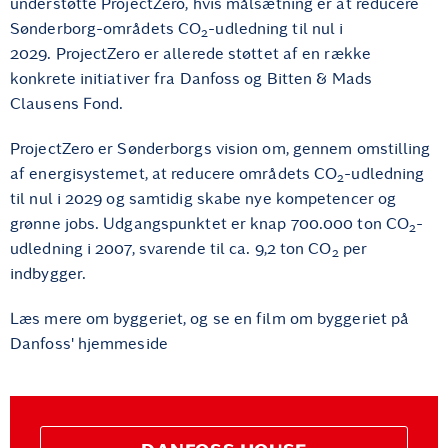
understøtte ProjectZero, hvis målsætning er at reducere
Sønderborg-områdets CO
-udledning til nul i
2
2029. ProjectZero er allerede støttet af en række
konkrete initiativer fra Danfoss og Bitten & Mads
Clausens Fond.
ProjectZero er Sønderborgs vision om, gennem omstilling
af energisystemet, at reducere områdets CO
-udledning
2
til nul i 2029 og samtidig skabe nye kompetencer og
grønne jobs. Udgangspunktet er knap 700.000 ton CO
-
2
udledning i 2007, svarende til ca. 9,2 ton CO
per
2
indbygger.
Læs mere om byggeriet, og se en film om byggeriet på
Danfoss' hjemmeside