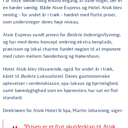
I år viste Sønderborg endnu engang at have noget, der er
en hæder værdig. Både Alsie Express og Hotel Alsik blev
nemlig - for andet år i træk - hædret med flotte priser,
som understreger deres høje niveau.
Alsie Express vandt prisen for
Bedste Indenrigsflyvning
,
og har med deres koncept omkring ekstra benplads,
præcision og lokal charme fundet nøglen til at imponere
med ruten mellem Sønderborg og København.
Hotel Alsik blev tilsvarende, også for andet år i træk,
kåret til
Bedste Luksushotel.
Deres gastronomiske
oplevelser i verdensklasse, spa-luksus og hjertelighed,
samt bæredygtighed som en hjørnesten, har sat en flot
standard.
Direktøren for Alsik Hotel & Spa, Martin Johanning, siger:
”Prisen er et flot skulderklap til Alsik