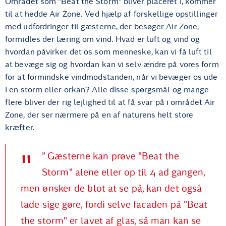
Området som "Beat the Storm" bliver placeret i, kommer
til at hedde Air Zone. Ved hjælp af forskellige opstillinger
med udfordringer til gæsterne, der besøger Air Zone,
formidles der læring om vind. Hvad er luft og vind og
hvordan påvirker det os som menneske, kan vi få luft til
at bevæge sig og hvordan kan vi selv ændre på vores form
for at formindske vindmodstanden, når vi bevæger os ude
i en storm eller orkan? Alle disse spørgsmål og mange
flere bliver der rig lejlighed til at få svar på i området Air
Zone, der ser nærmere på en af naturens helt store
kræfter.
” Gæsterne kan prøve "Beat the
Storm" alene eller op til 4 ad gangen,
men ønsker de blot at se på, kan det også
lade sige gøre, fordi selve facaden på "Beat
the storm" er lavet af glas, så man kan se