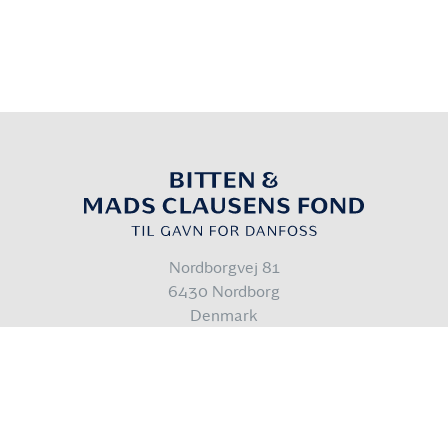
Nordborgvej 81
6430 Nordborg
Denmark
info@bmcfond.dk
Cookiepolitik
Databeskyttelsespolitik