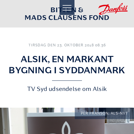
toggle
navigation
TIRSDAG DEN 23. OKTOBER 2018 08.36
ALSIK, EN MARKANT
BYGNING I SYDDANMARK
TV Syd udsendelse om Alsik
PER FRANSON, ALS-NYT